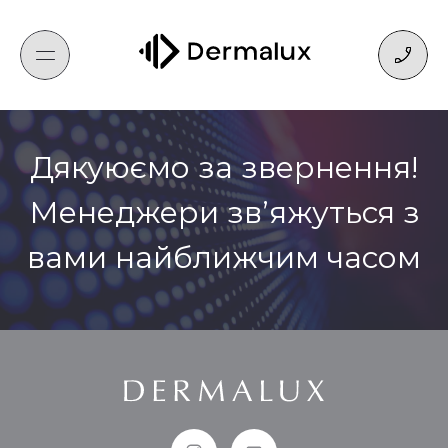
;
Перейти
до
вмісту
Дякуюємо за звернення!
Менеджери звʼяжуться з
вами найближчим часом